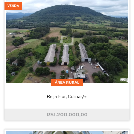
VENDA
ÁREA RURAL
Beija Flor, Colinas/rs
R$
1.200.000,00