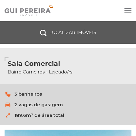
LOCALIZAR IMÓVEIS
Venda
Aluguel
Tipo do imóvel
Sala Comercial
Dormitórios
Bairro Carneiros - Lajeado/rs
Vagas de garagem
3 banheiros
Todas as cidades
2 vagas de garagem
Bairro
189.6m² de área total