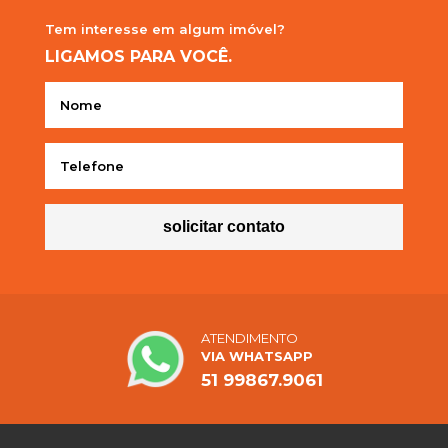
Tem interesse em
algum imóvel?
LIGAMOS
PARA VOCÊ.
solicitar contato
ATENDIMENTO
VIA WHATSAPP
51 99867.9061