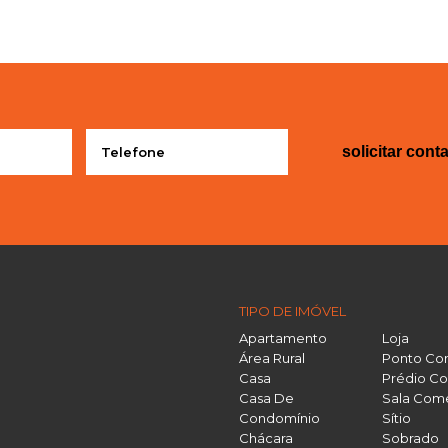
solicitar cont
TIPO DE IMÓVEL
Apartamento
Loja
Área Rural
Ponto Co
Casa
Prédio Co
Casa De
Sala Come
Condomínio
Sítio
Chácara
Sobrado