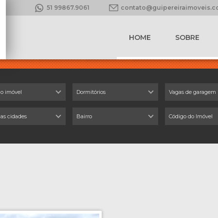
51 99867.9061
contato@guipereiraimoveis.
HOME
SOBRE
do imóvel
Dormitórios
Vagas de garagem
 as cidades
Bairro