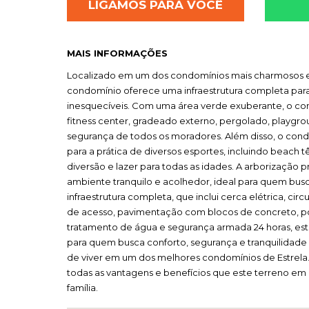
LIGAMOS PARA VOCÊ
MAIS INFORMAÇÕES
Localizado em um dos condomínios mais charmosos e 
condomínio oferece uma infraestrutura completa par
inesquecíveis. Com uma área verde exuberante, o con
fitness center, gradeado externo, pergolado, playgroun
segurança de todos os moradores. Além disso, o con
para a prática de diversos esportes, incluindo beach
diversão e lazer para todas as idades. A arborização
ambiente tranquilo e acolhedor, ideal para quem bu
infraestrutura completa, que inclui cerca elétrica, cir
de acesso, pavimentação com blocos de concreto, por
tratamento de água e segurança armada 24 horas, est
para quem busca conforto, segurança e tranquilidade
de viver em um dos melhores condomínios de Estrela
todas as vantagens e benefícios que este terreno e
família.