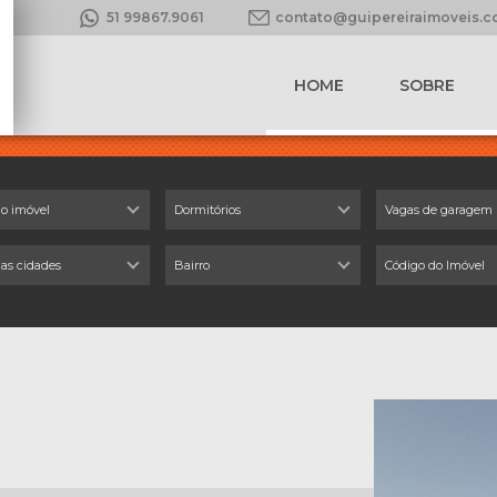
51 99867.9061
contato@guipereiraimoveis.
HOME
SOBRE
do imóvel
Dormitórios
Vagas de garagem
 as cidades
Bairro