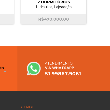
2 DORMITÓRIOS
Hidráulica, Lajeado/rs
R$
470.000,00
ATENDIMENTO
VIA WHATSAPP
ato
51 99867.9061
CIDADE