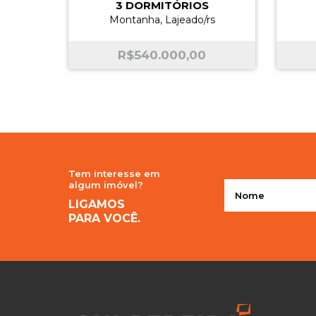
3 DORMITÓRIOS
Montanha, Lajeado/rs
R$
540.000,00
Tem interesse em
algum imóvel?
LIGAMOS
PARA VOCÊ.