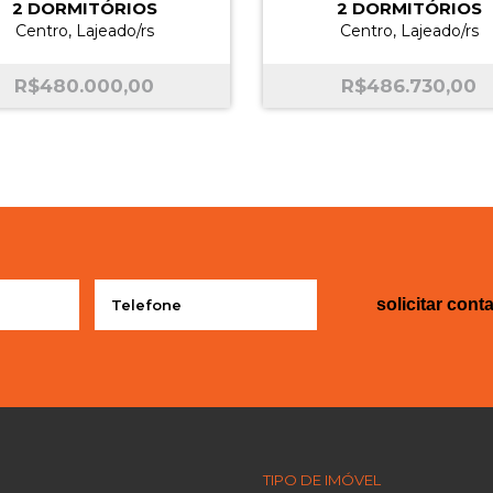
2 DORMITÓRIOS
2 DORMITÓRIOS
Centro, Lajeado/rs
Centro, Lajeado/rs
R$
480.000,00
R$
486.730,00
solicitar cont
TIPO DE IMÓVEL