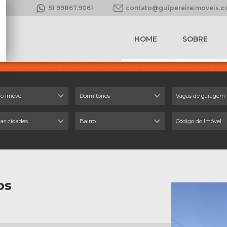
51 99867.9061
contato@guipereiraimoveis.
HOME
SOBRE
do imóvel
Dormitórios
Vagas de garagem
 as cidades
Bairro
os