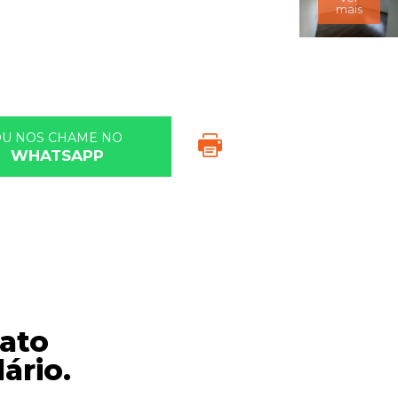
mais
OU NOS CHAME NO
WHATSAPP
ato
ário.