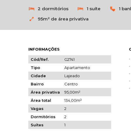
2 dormitórios
1 suíte
1 ban
95m² de área privativa
INFORMAÇÕES
Cód/Ref.
G2741
Tipo
Apartamento
Cidade
Lajeado
Bairro
Centro
Área privativa
95,00m²
Área total
134,00m²
Vagas
2
Dormitórios
2
Suítes
1