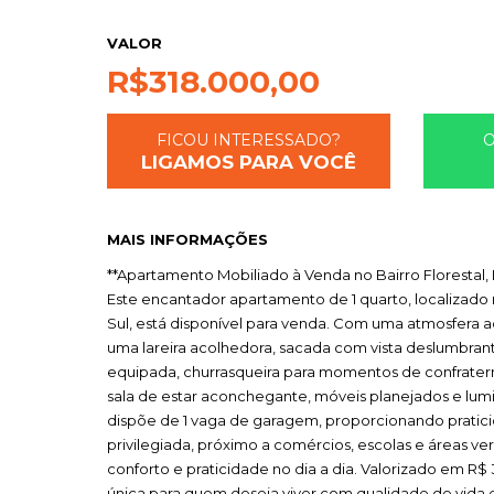
VALOR
R$
318.000,00
FICOU INTERESSADO?
LIGAMOS PARA VOCÊ
MAIS INFORMAÇÕES
**Apartamento Mobiliado à Venda no Bairro Florestal, 
Este encantador apartamento de 1 quarto, localizado 
Sul, está disponível para venda. Com uma atmosfera 
uma lareira acolhedora, sacada com vista deslumbrante
equipada, churrasqueira para momentos de confratern
sala de estar aconchegante, móveis planejados e lumi
dispõe de 1 vaga de garagem, proporcionando pratic
privilegiada, próximo a comércios, escolas e áreas ve
conforto e praticidade no dia a dia. Valorizado em R
única para quem deseja viver com qualidade de vida