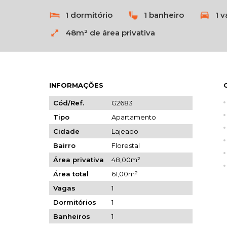
1 dormitório
1 banheiro
1 
48m² de área privativa
INFORMAÇÕES
Cód/Ref.
G2683
Tipo
Apartamento
Cidade
Lajeado
Bairro
Florestal
Área privativa
48,00m²
Área total
61,00m²
Vagas
1
Dormitórios
1
Banheiros
1