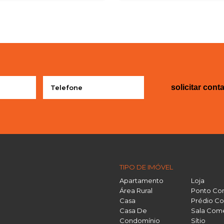
solicitar cont
TIPO DE IMÓVEL
Apartamento
Loja
Área Rural
Ponto Co
Casa
Prédio Co
Casa De
Sala Come
Condomínio
Sítio