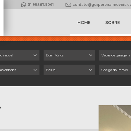
51 99867.9061
contato@guipereiraimoveis.
HOME
SOBRE
do imóvel
Dormitórios
Vagas de garagem
 as cidades
Bairro
o