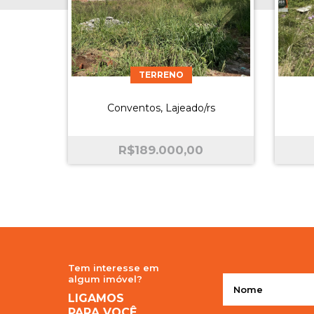
TERRENO
Conventos, Lajeado/rs
R$
189.000,00
Tem interesse em
algum imóvel?
LIGAMOS
PARA VOCÊ.