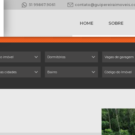
51 99867.9061
contato@guipereiraimoveis.
HOME
SOBRE
do imóvel
Dormitórios
Vagas de garagem
 as cidades
Bairro