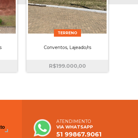
TERRENO
s
Conventos, Lajeado/rs
R$
199.000,00
ATENDIMENTO
VIA WHATSAPP
ato
51 99867.9061