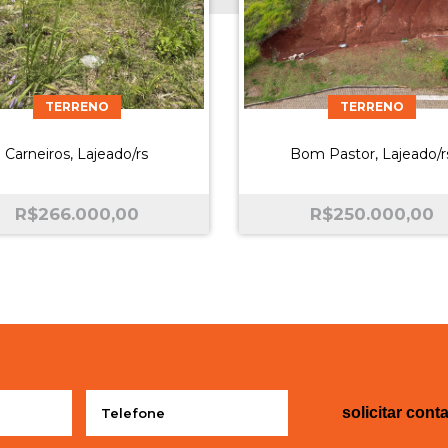
TERRENO
TERRENO
Carneiros, Lajeado/rs
Bom Pastor, Lajeado/r
R$
266.000,00
R$
250.000,00
solicitar cont