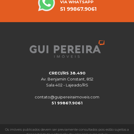
VIA WHATSAPP
51 99867.9061
CRECI/RS 38.490
Av. Benjamin Constant, 852
Sala 402 - Lajeado/RS
contato@guipereiraimoveis.com
51 99867.9061
Os imóveis publicados devem ser previamente consultados pois estão sujeitos a