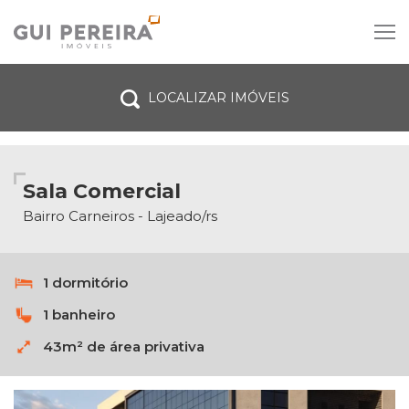
LOCALIZAR IMÓVEIS
Venda
Aluguel
Tipo do imóvel
Sala Comercial
Dormitórios
Bairro Carneiros - Lajeado/rs
Vagas de garagem
1 dormitório
Todas as cidades
1 banheiro
Bairro
43m² de área privativa