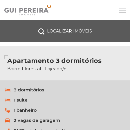
LOCALIZAR IMÓVEIS
Venda
Aluguel
Tipo do imóvel
Apartamento 3 dormitórios
Dormitórios
Bairro Florestal - Lajeado/rs
Vagas de garagem
3 dormitórios
Todas as cidades
1 suíte
Bairro
1 banheiro
2 vagas de garagem