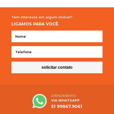
Tem interesse em
algum imóvel?
LIGAMOS
PARA VOCÊ.
solicitar contato
ATENDIMENTO
VIA WHATSAPP
51 99867.9061