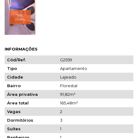
Ver
mais
INFORMAÇÕES
Cód/Ref.
G2559
Tipo
Apartamento
Cidade
Lajeado
Bairro
Florestal
Área privativa
91,82m²
Área total
165,48m²
Vagas
2
Dormitórios
3
Suítes
1
Banheiros
1