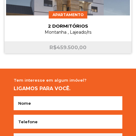
APARTAMENTO
2 DORMITÓRIOS
Montanha , Lajeado/rs
R$
459.500,00
Tem interesse em
algum imóvel?
LIGAMOS
PARA VOCÊ.