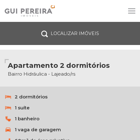
LOCALIZAR IMÓVEIS
Venda
Aluguel
Tipo do imóvel
Apartamento 2 dormitórios
Dormitórios
Bairro Hidráulica - Lajeado/rs
Vagas de garagem
2 dormitórios
Todas as cidades
1 suíte
Bairro
1 banheiro
1 vaga de garagem