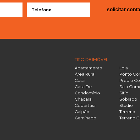
solicitar cont
TIPO DE IMÓVEL
Apartamento
Loja
Área Rural
Ponto Co
Casa
Prédio Co
Casa De
Sala Come
Condomínio
Sítio
Chácara
Sobrado
Cobertura
Studio
Galpão
Terreno
Geminado
Terreno C