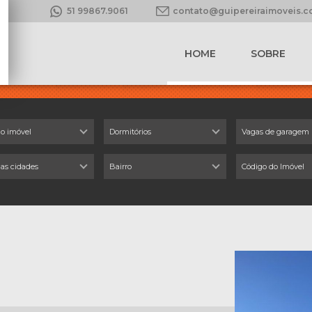
51 99867.9061
contato@guipereiraimoveis.
HOME
SOBRE
do imóvel
Dormitórios
Vagas de garagem
 as cidades
Bairro