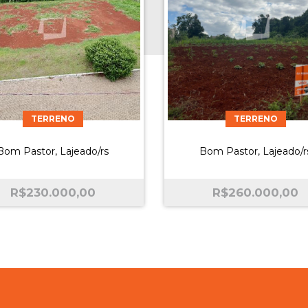
TERRENO
TERRENO
Bom Pastor, Lajeado/rs
Bom Pastor, Lajeado/r
R$
230.000,00
R$
260.000,00