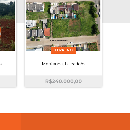
TERRENO
s
Montanha, Lajeado/rs
R$
240.000,00