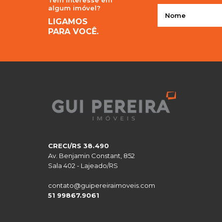
Tem interesse em
algum imóvel?
LIGAMOS
PARA VOCÊ.
CRECI/RS 38.490
Av. Benjamin Constant, 852
Sala 402 - Lajeado/RS
contato@guipereiraimoveis.com
51 99867.9061